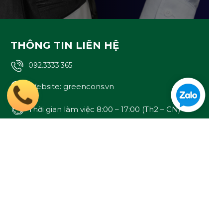
THÔNG TIN LIÊN HỆ
092.3333.365
Website: greencons.vn
Thời gian làm việc 8:00 – 17:00 (Th2 – CN)
VĂN PHÒNG
Địa chỉ: 1C/12 Đường 22, P. Long Phước B,
TP. Thủ Đức
contact@greencons.vn
CONTACT@GREENCONS.VN