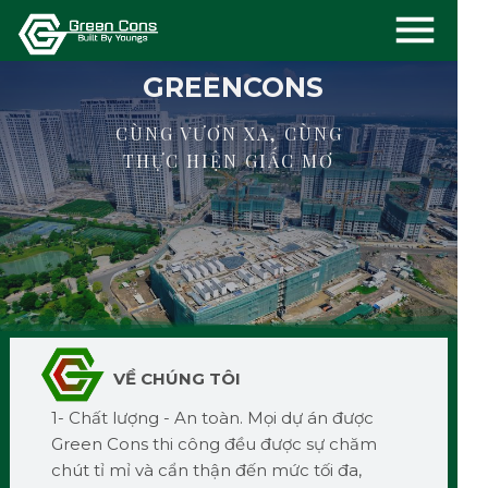
GREENCONS
CÙNG VƯƠN XA, CÙNG
THỰC HIỆN GIẤC MƠ
VỀ CHÚNG TÔI
1- Chất lượng - An toàn. Mọi dự án được
Green Cons thi công đều được sự chăm
chút tỉ mỉ và cẩn thận đến mức tối đa,